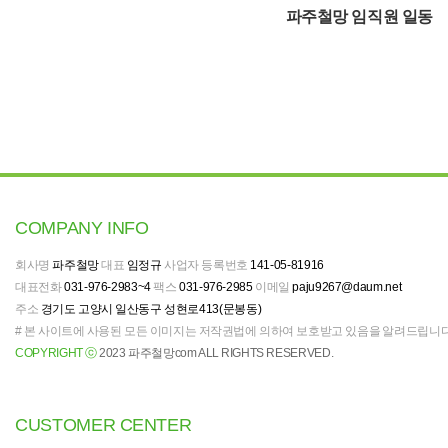
파주철망 임직원 일동
COMPANY INFO
회사명
파주철망
대표
임정규
사업자 등록번호
141-05-81916
대표전화
031-976-2983~4
팩스
031-976-2985
이메일
paju9267@daum.net
주소
경기도 고양시 일산동구 성현로413(문봉동)
# 본 사이트에 사용된 모든 이미지는 저작권법에 의하여 보호받고 있음을 알려드립니다
COPYRIGHT ⓒ
2023 파주철망com ALL RIGHTS RESERVED.
CUSTOMER CENTER