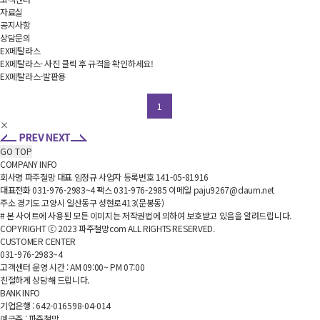
자료실
공지사항
상담문의
EX메탈라스
EX메탈라스- 사진 클릭 후 규격을 확인하세요!
EX메탈라스-발판용
1
×
GO TOP
COMPANY INFO
회사명
파주철망
대표
임정규
사업자 등록번호
141-05-81916
대표전화
031-976-2983~4
팩스
031-976-2985
이메일
paju9267@daum.net
주소
경기도 고양시 일산동구 성현로413(문봉동)
# 본 사이트에 사용된 모든 이미지는 저작권법에 의하여 보호받고 있음을 알려드립니다.
COPYRIGHT ⓒ
2023 파주철망com ALL RIGHTS RESERVED.
CUSTOMER CENTER
031-976-2983~4
고객센터 운영 시간 : AM 09:00~ PM 07:00
친절하게 상담해 드립니다.
BANK INFO
기업은행 : 642-016598-04-014
예금주 : 파주철망