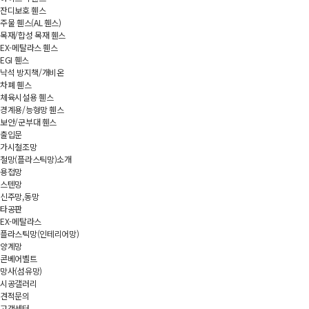
잔디보호 휀스
주물 휀스(AL 휀스)
목재/합성 목재 휀스
EX-메탈라스 휀스
EGI 휀스
낙석 방지책/개비온
차폐 휀스
체육시설용 휀스
경계용/능형망 휀스
보안/군부대 휀스
출입문
가시철조망
철망(플라스틱망)소개
용접망
스텐망
신주망,동망
타공판
EX-메탈라스
플라스틱망(인테리어망)
양계망
콘베어벨트
망사(섬유망)
시공갤러리
견적문의
고객센터