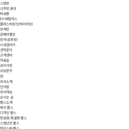
스텐망
신주망,동망
타공판
EX-메탈라스
플라스틱망(인테리어망)
양계망
콘베어벨트
망사(섬유망)
시공갤러리
견적문의
고객센터
자료실
공지사항
상담문의
회사소개
인사말
회사개요
오시는 길
휀스소개
메쉬 휀스
디자인 휀스
창살형/종골형 휀스
스텐난간 휀스
하이스틱 휀스