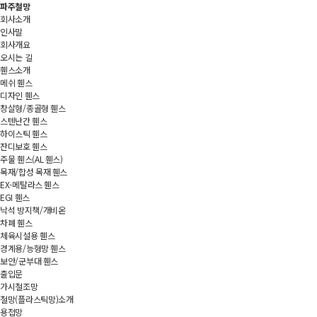
파주철망
회사소개
인사말
회사개요
오시는 길
휀스소개
메쉬 휀스
디자인 휀스
창살형/종골형 휀스
스텐난간 휀스
하이스틱 휀스
잔디보호 휀스
주물 휀스(AL 휀스)
목재/합성 목재 휀스
EX-메탈라스 휀스
EGI 휀스
낙석 방지책/개비온
차폐 휀스
체육시설용 휀스
경계용/능형망 휀스
보안/군부대 휀스
출입문
가시철조망
철망(플라스틱망)소개
용접망