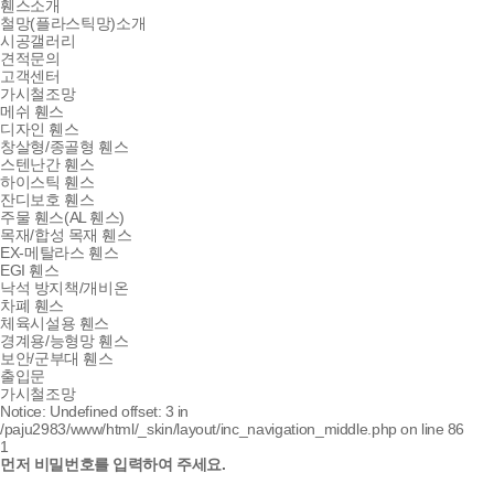
휀스소개
철망(플라스틱망)소개
시공갤러리
견적문의
고객센터
가시철조망
메쉬 휀스
디자인 휀스
창살형/종골형 휀스
스텐난간 휀스
하이스틱 휀스
잔디보호 휀스
주물 휀스(AL 휀스)
목재/합성 목재 휀스
EX-메탈라스 휀스
EGI 휀스
낙석 방지책/개비온
차폐 휀스
체육시설용 휀스
경계용/능형망 휀스
보안/군부대 휀스
출입문
가시철조망
Notice: Undefined offset: 3 in
/paju2983/www/html/_skin/layout/inc_navigation_middle.php on line 86
1
먼저 비밀번호를 입력하여 주세요.