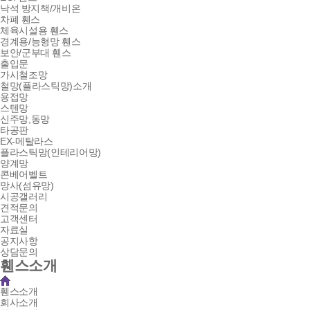
낙석 방지책/개비온
차폐 휀스
체육시설용 휀스
경계용/능형망 휀스
보안/군부대 휀스
출입문
가시철조망
철망(플라스틱망)소개
용접망
스텐망
신주망,동망
타공판
EX-메탈라스
플라스틱망(인테리어망)
양계망
콘베어벨트
망사(섬유망)
시공갤러리
견적문의
고객센터
자료실
공지사항
상담문의
휀스소개
휀스소개
회사소개