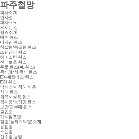
파주철망
회사소개
인사말
회사개요
오시는 길
휀스소개
메쉬 휀스
디자인 휀스
창살형/종골형 휀스
스텐난간 휀스
하이스틱 휀스
잔디보호 휀스
주물 휀스(AL 휀스)
목재/합성 목재 휀스
EX-메탈라스 휀스
EGI 휀스
낙석 방지책/개비온
차폐 휀스
체육시설용 휀스
경계용/능형망 휀스
보안/군부대 휀스
출입문
가시철조망
철망(플라스틱망)소개
용접망
스텐망
신주망,동망