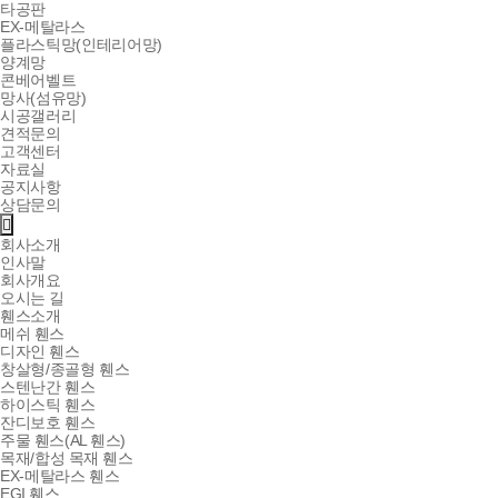
타공판
EX-메탈라스
플라스틱망(인테리어망)
양계망
콘베어벨트
망사(섬유망)
시공갤러리
견적문의
고객센터
자료실
공지사항
상담문의
회사소개
인사말
회사개요
오시는 길
휀스소개
메쉬 휀스
디자인 휀스
창살형/종골형 휀스
스텐난간 휀스
하이스틱 휀스
잔디보호 휀스
주물 휀스(AL 휀스)
목재/합성 목재 휀스
EX-메탈라스 휀스
EGI 휀스