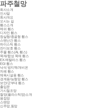
파주철망
회사소개
인사말
회사개요
오시는 길
휀스소개
메쉬 휀스
디자인 휀스
창살형/종골형 휀스
스텐난간 휀스
하이스틱 휀스
잔디보호 휀스
주물 휀스(AL 휀스)
목재/합성 목재 휀스
EX-메탈라스 휀스
EGI 휀스
낙석 방지책/개비온
차폐 휀스
체육시설용 휀스
경계용/능형망 휀스
보안/군부대 휀스
출입문
가시철조망
철망(플라스틱망)소개
용접망
스텐망
신주망,동망