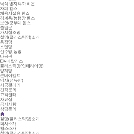
낙석 방지책/개비온
차폐 휀스
체육시설용 휀스
경계용/능형망 휀스
보안/군부대 휀스
출입문
가시철조망
철망(플라스틱망)소개
용접망
스텐망
신주망,동망
타공판
EX-메탈라스
플라스틱망(인테리어망)
양계망
콘베어벨트
망사(섬유망)
시공갤러리
견적문의
고객센터
자료실
공지사항
상담문의
철망(플라스틱망)소개
회사소개
휀스소개
철망(플라스틱망)소개