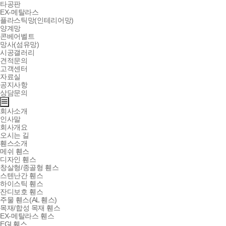
타공판
EX-메탈라스
플라스틱망(인테리어망)
양계망
콘베어벨트
망사(섬유망)
시공갤러리
견적문의
고객센터
자료실
공지사항
상담문의
회사소개
인사말
회사개요
오시는 길
휀스소개
메쉬 휀스
디자인 휀스
창살형/종골형 휀스
스텐난간 휀스
하이스틱 휀스
잔디보호 휀스
주물 휀스(AL 휀스)
목재/합성 목재 휀스
EX-메탈라스 휀스
EGI 휀스