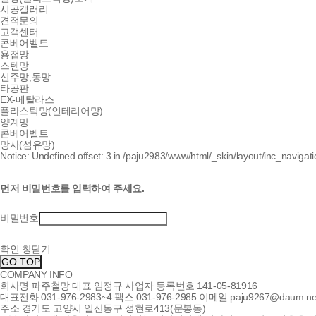
시공갤러리
견적문의
고객센터
콘베어벨트
용접망
스텐망
신주망,동망
타공판
EX-메탈라스
플라스틱망(인테리어망)
양계망
콘베어벨트
망사(섬유망)
Notice: Undefined offset: 3 in /paju2983/www/html/_skin/layout/inc_navigat
먼저 비밀번호를 입력하여 주세요.
비밀번호
확인
창닫기
GO TOP
COMPANY INFO
회사명
파주철망
대표
임정규
사업자 등록번호
141-05-81916
대표전화
031-976-2983~4
팩스
031-976-2985
이메일
paju9267@daum.ne
주소
경기도 고양시 일산동구 성현로413(문봉동)