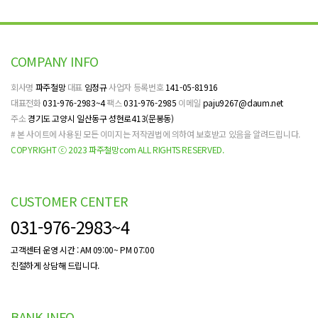
COMPANY INFO
회사명
파주철망
대표
임정규
사업자 등록번호
141-05-81916
대표전화
031-976-2983~4
팩스
031-976-2985
이메일
paju9267@daum.net
주소
경기도 고양시 일산동구 성현로413(문봉동)
# 본 사이트에 사용된 모든 이미지는 저작권법에 의하여 보호받고 있음을 알려드립니다.
COPYRIGHT ⓒ
2023 파주철망com ALL RIGHTS RESERVED.
CUSTOMER CENTER
031-976-2983~4
고객센터 운영 시간 : AM 09:00~ PM 07:00
친절하게 상담해 드립니다.
BANK INFO